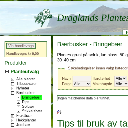
Draglands Plante
F
Bærbusker - Bringebær
Handlevogn: kr 0,00
Plantes grunt på solrik, lun plass, 50 g k
30–40 cm
Produkter
Søkebetingelser innen valgt kategor
Planteutvalg
Navn
Hardførhet
Alle planter
Tilbudsvarer
Farge
Makshøyde
Nyheter
Bærbusker
Bringebær
Ingen matchende data ble funnet.
Rips
Solbær
Stikkelsbær
Frukttrær
Tips til bruk av t
Hekkplanter
Jordbær