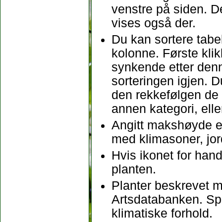
venstre på siden. D
vises også der.
Du kan sortere tabel
kolonne. Første klikk
synkende etter denne
sorteringen igjen. D
den rekkefølgen de b
annen kategori, ell
Angitt makshøyde er
med klimasoner, jo
Hvis ikonet for hand
planten.
Planter beskrevet m
Artsdatabanken. Sp
klimatiske forhold.