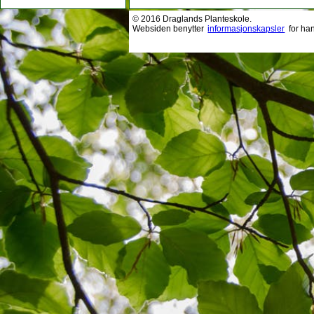
© 2016 Draglands Planteskole.
Websiden benytter
informasjonskapsler
for ha