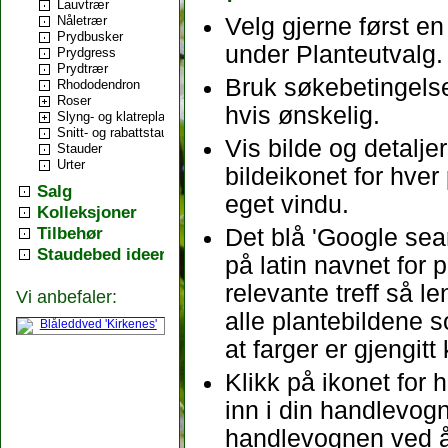
Lauvtrær
Nåletrær
Velg gjerne først e
Prydbusker
under Planteutvalg.
Prydgress
Prydtrær
Bruk søkebetingelse
Rhododendron
Roser
hvis ønskelig.
Slyng- og klatreplanter
Snitt- og rabattstauder
Vis bilde og detalj
Stauder
Urter
bildeikonet for hver 
Salg
eget vindu.
Kolleksjoner
Tilbehør
Det blå 'Google sea
Staudebed ideer
på latin navnet for 
relevante treff så l
Vi anbefaler:
alle plantebildene s
at farger er gjengitt
Klikk på ikonet for
inn i din handlevogn.
handlevognen ved å