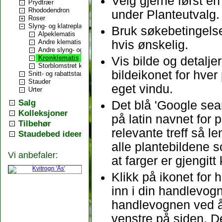
Velg gjerne først e
Prydtrær
Rhododendron
under Planteutvalg.
Roser
Slyng- og klatreplanter
Bruk søkebetingelse
Alpeklematis
Andre klematis typer
hvis ønskelig.
Andre slyng- og klatreplanter
Kronklematis
Vis bilde og detalj
Storblomstret klematis
bildeikonet for hver 
Snitt- og rabattstauder
Stauder
eget vindu.
Urter
Salg
Det blå 'Google sea
Kolleksjoner
på latin navnet for 
Tilbehør
relevante treff så l
Staudebed ideer
alle plantebildene s
Vi anbefaler:
at farger er gjengitt
Klikk på ikonet for
inn i din handlevogn.
handlevognen ved å
venstre på siden. D