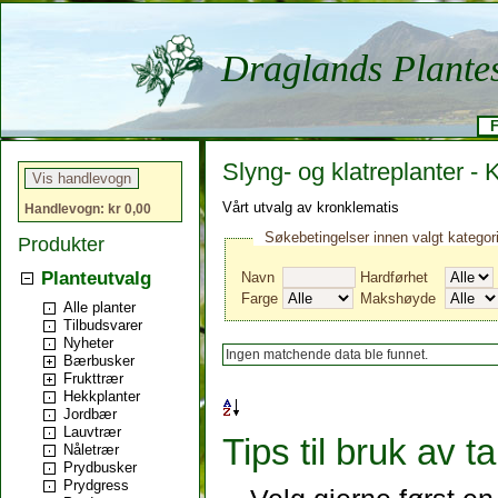
Draglands Plante
F
Slyng- og klatreplanter - 
Vårt utvalg av kronklematis
Handlevogn: kr 0,00
Søkebetingelser innen valgt kategor
Produkter
Planteutvalg
Navn
Hardførhet
Farge
Makshøyde
Alle planter
Tilbudsvarer
Nyheter
Ingen matchende data ble funnet.
Bærbusker
Frukttrær
Hekkplanter
Jordbær
Lauvtrær
Tips til bruk av t
Nåletrær
Prydbusker
Prydgress