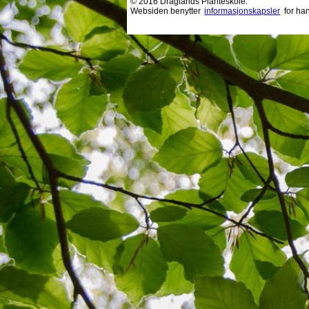
© 2016 Draglands Planteskole.
Websiden benytter
informasjonskapsler
for ha