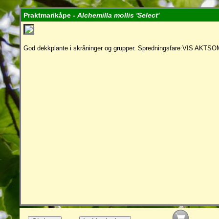
Praktmarikåpe -
Alchemilla mollis 'Select'
God dekkplante i skråninger og grupper. Spredningsfare:VIS AKTS